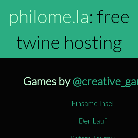
philome.la
: free
twine hosting
Games by
@creative_ga
Einsame Insel
Der Lauf